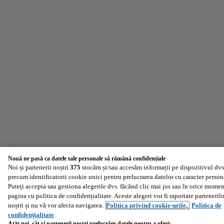
Nouă ne pasă ca datele tale personale să rămână confidențiale
Noi și partenerii noștri
375
stocăm și/sau accesăm informații pe dispozitivul dvs
precum identificatorii cookie unici pentru prelucrarea datelor cu caracter person
Puteți accepta sau gestiona alegerile dvs. făcând clic mai jos sau în orice momen
pagina cu politica de confidențialitate. Aceste alegeri vor fi raportate partenerilo
noștri și nu vă vor afecta navigarea.
Politica privind cookie-urile,
Politica de
confidențialitate
Atât noi, cât și partenerii noștri prelucrăm datele pentru a oferi: